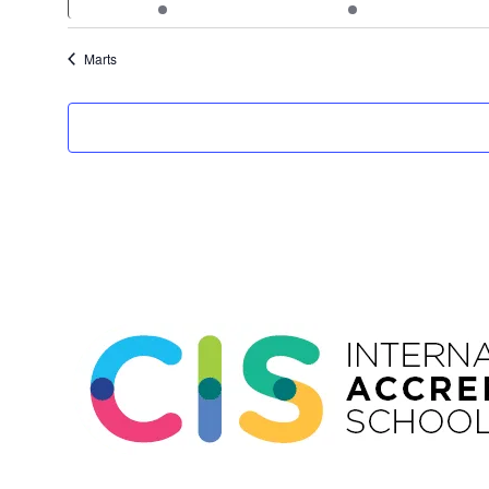
notikumi
notikumi
Marts