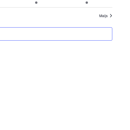
i
notikumi
notikumi
Maijs