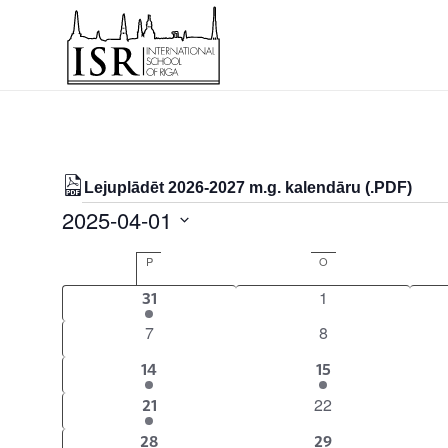
Lejuplādēt 2026-2027 m.g. kalendāru (.PDF)
Notikumi
2025-04-01
Select
Calendar
P
Pirmdiena
O
Otrdiena
date.
of
0
1
1
31
Notikumi
notikumi
event
0
0
7
8
notikumi
notikumi
1
1
14
15
event
event
0
22
1
21
notikumi
event
2
2
28
29