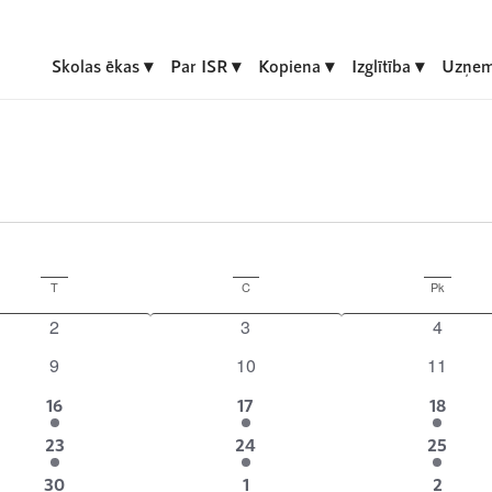
Skolas ēkas
Par ISR
Kopiena
Izglītība
Uzņem
T
Trešdiena
C
Ceturtdiena
Pk
Piektdie
0
0
0
2
3
4
notikumi
notikumi
notikum
0
0
0
9
10
11
notikumi
notikumi
notikum
1
1
1
16
17
18
event
event
event
1
1
2
23
24
25
event
event
notikum
2
2
2
30
1
2