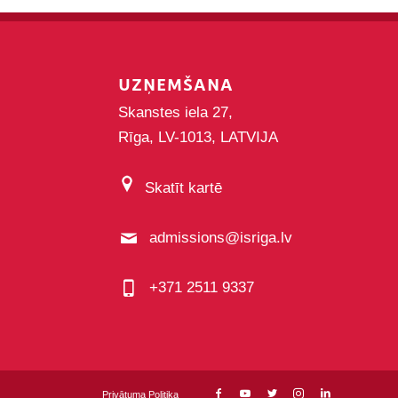
UZŅEMŠANA
Skanstes iela 27,
Rīga, LV-1013, LATVIJA
Skatīt kartē
admissions@isriga.lv
+371 2511 9337
Privātuma Politika