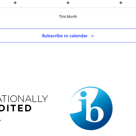
notikumi
notikumi
notikum
This Month
Subscribe to calendar