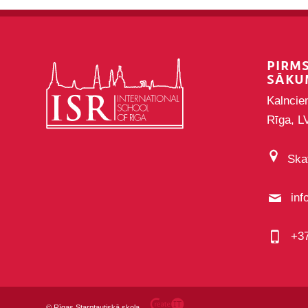
PIRM
SĀKU
Kalncie
Rīga, L
Skat
inf
+3
©
Rīgas Starptautiskā skola