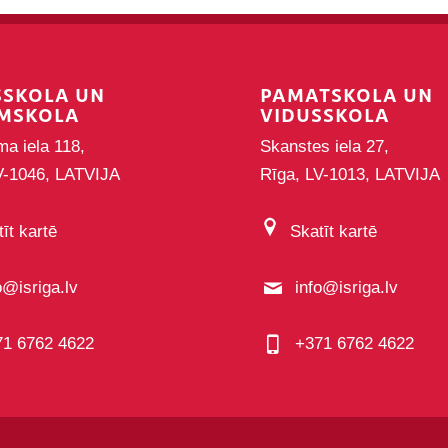
SSKOLA UN
PAMATSKOLA UN
MSKOLA
VIDUSSKOLA
ma iela 118,
Skanstes iela 27,
V-1046, LATVIJA
Rīga, LV-1013, LATVIJA
īt kartē
Skatīt kartē
o@isriga.lv
info@isriga.lv
71 6762 4622
+371 6762 4622