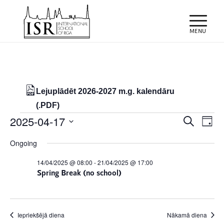
Lejuplādēt 2026-2027 m.g. kalendāru
(.PDF)
Notikumi
Notiku
Eve
2025-04-17
Meklēt
Day
Vie
Search
for
Select
Nav
Ongoing
and
date.
17/04/2025
Views
14/04/2025 @ 08:00
-
21/04/2025 @ 17:00
Spring Break (no school)
Naviga
Iepriekšējā diena
Nākamā diena