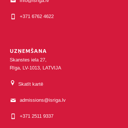
info@isriga.lv
+371 6762 4622
UZŅEMŠANA
Skanstes iela 27,
Rīga, LV-1013, LATVIJA
Skatīt kartē
admissions@isriga.lv
+371 2511 9337