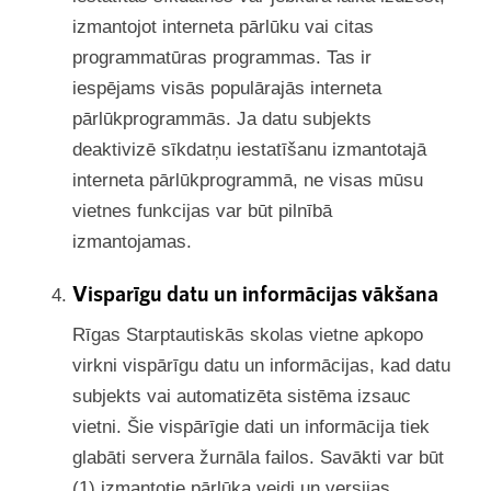
izmantojot interneta pārlūku vai citas
programmatūras programmas. Tas ir
iespējams visās populārajās interneta
pārlūkprogrammās. Ja datu subjekts
deaktivizē sīkdatņu iestatīšanu izmantotajā
interneta pārlūkprogrammā, ne visas mūsu
vietnes funkcijas var būt pilnībā
izmantojamas.
Visparīgu datu un informācijas vākšana
Rīgas Starptautiskās skolas vietne apkopo
virkni vispārīgu datu un informācijas, kad datu
subjekts vai automatizēta sistēma izsauc
vietni. Šie vispārīgie dati un informācija tiek
glabāti servera žurnāla failos. Savākti var būt
(1) izmantotie pārlūka veidi un versijas,