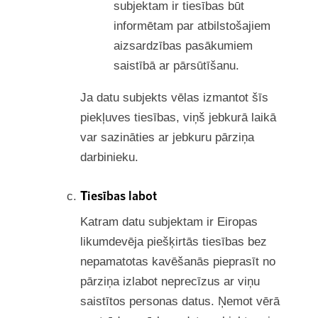
subjektam ir tiesības būt
informētam par atbilstošajiem
aizsardzības pasākumiem
saistībā ar pārsūtīšanu.
Ja datu subjekts vēlas izmantot šīs
piekļuves tiesības, viņš jebkurā laikā
var sazināties ar jebkuru pārziņa
darbinieku.
Tiesības labot
Katram datu subjektam ir Eiropas
likumdevēja piešķirtās tiesības bez
nepamatotas kavēšanās pieprasīt no
pārziņa izlabot neprecīzus ar viņu
saistītos personas datus. Ņemot vērā