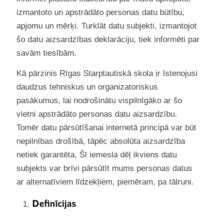
izmantoto un apstrādāto personas datu būtību,
apjomu un mērķi. Turklāt datu subjekti, izmantojot
šo datu aizsardzības deklarāciju, tiek informēti par
savām tiesībām.
Kā pārzinis Rīgas Starptautiskā skola ir īstenojusi
daudzus tehniskus un organizatoriskus
pasākumus, lai nodrošinātu vispilnīgāko ar šo
vietni apstrādāto personas datu aizsardzību.
Tomēr datu pārsūtīšanai internetā principā var būt
nepilnības drošībā, tāpēc absolūta aizsardzība
netiek garantēta. Šī iemesla dēļ ikviens datu
subjekts var brīvi pārsūtīt mums personas datus
ar alternatīviem līdzekļiem, piemēram, pa tālruni.
Definīcijas