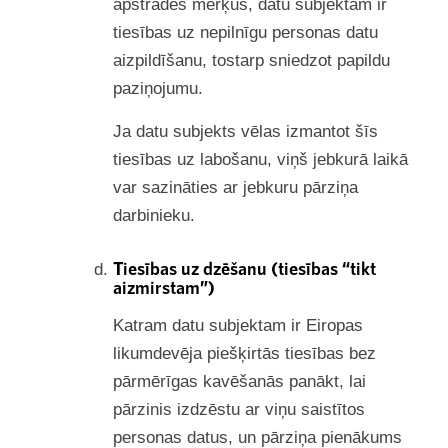
apstrādes mērķus, datu subjektam ir
tiesības uz nepilnīgu personas datu
aizpildīšanu, tostarp sniedzot papildu
paziņojumu.
Ja datu subjekts vēlas izmantot šīs
tiesības uz labošanu, viņš jebkurā laikā
var sazināties ar jebkuru pārziņa
darbinieku.
Tiesības uz dzēšanu (tiesības “tikt
aizmirstam”)
Katram datu subjektam ir Eiropas
likumdevēja piešķirtās tiesības bez
pārmērīgas kavēšanās panākt, lai
pārzinis izdzēstu ar viņu saistītos
personas datus, un pārziņa pienākums