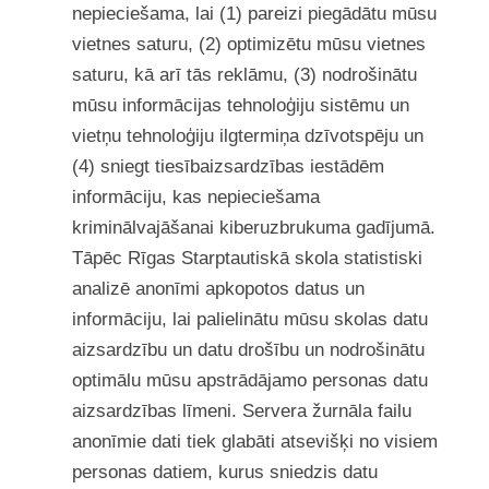
nepieciešama, lai (1) pareizi piegādātu mūsu
vietnes saturu, (2) optimizētu mūsu vietnes
saturu, kā arī tās reklāmu, (3) nodrošinātu
mūsu informācijas tehnoloģiju sistēmu un
vietņu tehnoloģiju ilgtermiņa dzīvotspēju un
(4) sniegt tiesībaizsardzības iestādēm
informāciju, kas nepieciešama
kriminālvajāšanai kiberuzbrukuma gadījumā.
Tāpēc Rīgas Starptautiskā skola statistiski
analizē anonīmi apkopotos datus un
informāciju, lai palielinātu mūsu skolas datu
aizsardzību un datu drošību un nodrošinātu
optimālu mūsu apstrādājamo personas datu
aizsardzības līmeni. Servera žurnāla failu
anonīmie dati tiek glabāti atsevišķi no visiem
personas datiem, kurus sniedzis datu