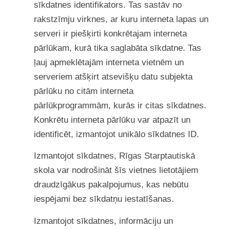
sīkdatnes identifikators. Tas sastāv no
rakstzīmju virknes, ar kuru interneta lapas un
serveri ir piešķirti konkrētajam interneta
pārlūkam, kurā tika saglabāta sīkdatne. Tas
ļauj apmeklētajām interneta vietnēm un
serveriem atšķirt atsevišķu datu subjekta
pārlūku no citām interneta
pārlūkprogrammām, kurās ir citas sīkdatnes.
Konkrētu interneta pārlūku var atpazīt un
identificēt, izmantojot unikālo sīkdatnes ID.
Izmantojot sīkdatnes, Rīgas Starptautiskā
skola var nodrošināt šīs vietnes lietotājiem
draudzīgākus pakalpojumus, kas nebūtu
iespējami bez sīkdatņu iestatīšanas.
Izmantojot sīkdatnes, informāciju un