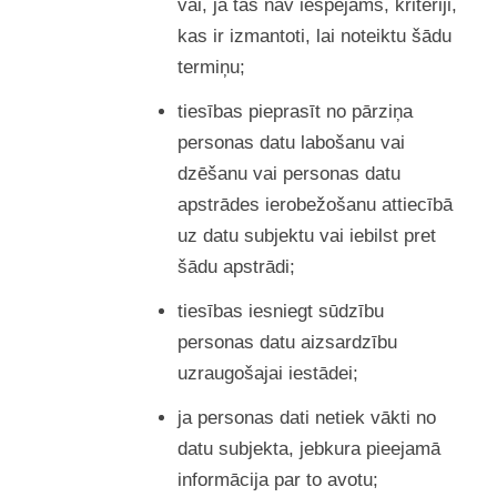
vai, ja tas nav iespējams, kritēriji,
kas ir izmantoti, lai noteiktu šādu
termiņu;
tiesības pieprasīt no pārziņa
personas datu labošanu vai
dzēšanu vai personas datu
apstrādes ierobežošanu attiecībā
uz datu subjektu vai iebilst pret
šādu apstrādi;
tiesības iesniegt sūdzību
personas datu aizsardzību
uzraugošajai iestādei;
ja personas dati netiek vākti no
datu subjekta, jebkura pieejamā
informācija par to avotu;