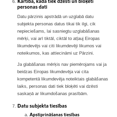
Kārtība, kāda tiek dzēsti un bloķēti
personas dati
Datu pārzinis apstrādā un uzglabā datu
subjekta personas datus tikai tik ilgi, cik
nepieciešams, lai sasniegtu uzglabāšanas
mērķi, vai arī tiktāl, ciktāl to atļauj Eiropas
likumdevējs vai citi likumdevēji likumos vai
noteikumos, kas attiecināmi uz Pārzini.
Ja glabāšanas mērķis nav piemērojams vai ja
beidzas Eiropas likumdevēja vai cita
kompetentā likumdevēja noteiktais glabāšanas
laiks, personas dati tiek bloķēti vai dzēsti
saskaņā ar likumdošanas prasībām.
Datu subjekta tiesības
Apstiprināšanas tiesības