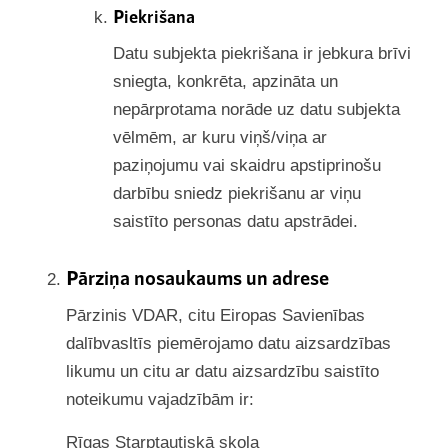
Piekrišana
Datu subjekta piekrišana ir jebkura brīvi
sniegta, konkrēta, apzināta un
nepārprotama norāde uz datu subjekta
vēlmēm, ar kuru viņš/viņa ar
paziņojumu vai skaidru apstiprinošu
darbību sniedz piekrišanu ar viņu
saistīto personas datu apstrādei.
Pārziņa nosaukaums un adrese
Pārzinis VDAR, citu Eiropas Savienības
dalībvasltīs piemērojamo datu aizsardzības
likumu un citu ar datu aizsardzību saistīto
noteikumu vajadzībām ir:
Rīgas Starptautiskā skola