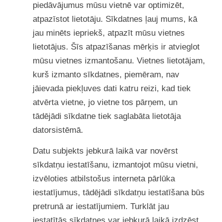
piedāvājumus mūsu vietnē var optimizēt,
atpazīstot lietotāju. Sīkdatnes ļauj mums, kā
jau minēts iepriekš, atpazīt mūsu vietnes
lietotājus. Šīs atpazīšanas mērķis ir atvieglot
mūsu vietnes izmantošanu. Vietnes lietotājam,
kurš izmanto sīkdatnes, piemēram, nav
jāievada piekļuves dati katru reizi, kad tiek
atvērta vietne, jo vietne tos pārņem, un
tādējādi sīkdatne tiek saglabāta lietotāja
datorsistēmā.
Datu subjekts jebkurā laikā var novērst
sīkdatņu iestatīšanu, izmantojot mūsu vietni,
izvēloties atbilstošus interneta pārlūka
iestatījumus, tādējādi sīkdatņu iestatīšana būs
pretrunā ar iestatījumiem. Turklāt jau
iestatītās sīkdatnes var jebkurā laikā izdzēst,