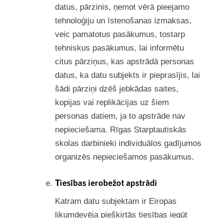
datus, pārzinis, ņemot vērā pieejamo
tehnoloģiju un īstenošanas izmaksas,
veic pamatotus pasākumus, tostarp
tehniskus pasākumus, lai informētu
citus pārziņus, kas apstrādā personas
datus, ka datu subjekts ir pieprasījis, lai
šādi pārziņi dzēš jebkādas saites,
kopijas vai replikācijas uz šiem
personas datiem, ja to apstrāde nav
nepieciešama. Rīgas Starptautiskās
skolas darbinieki individuālos gadījumos
organizēs nepieciešamos pasākumus.
Tiesības ierobežot apstrādi
Katram datu subjektam ir Eiropas
likumdevēja piešķirtās tiesības iegūt