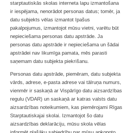
starptautiskās skolas interneta lapu izmantošana
ir iespējama, nenorādot personas datus; tomēr, ja
datu subjekts vēlas izmantot īpašus
pakalpojumus, izmantojot mūsu vietni, varētu būt
nepieciešama personas datu apstrāde. Ja
personas datu apstrāde ir nepieciešama un šādai
apstrādei nav likumīga pamata, mēs parasti
saņemam datu subjekta piekrišanu.
Personas datu apstrāde, piemēram, datu subjekta
vārds, adrese, e-pasta adrese vai tālruņa numurs,
vienmēr ir saskaņā ar Vispārīgo datu aizsardzības
regulu (VDAR) un saskaņā ar katras valsts datu
aizsardzības noteikumiem, kas piemērojami Rīgas
Starptautiskajai skolai. Izmantojot šo datu
aizsardzības deklarāciju, mūsu skola vēlas
informēt plašāku sabiedrību par mūsu apkopoto,