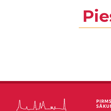
Pie
PIRM
SĀKU