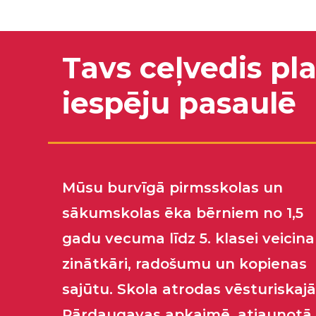
Tavs ceļvedis pl
iespēju pasaulē
Mūsu burvīgā pirmsskolas un
sākumskolas ēka bērniem no 1,5
gadu vecuma līdz 5. klasei veicina
zinātkāri, radošumu un kopienas
sajūtu. Skola atrodas vēsturiskajā
Pārdaugavas apkaimē, atjaunotā