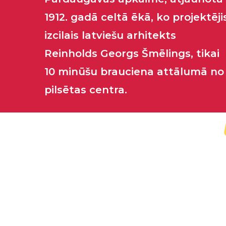
1912. gadā celtā ēkā, ko projektēji
izcilais latviešu arhitekts
Reinholds Georgs Šmēlings, tikai
10 minūšu brauciena attālumā no
pilsētas centra.