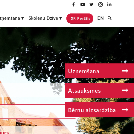
zņemšana
Skolēnu Dzīve
EN
ISR Portāls
Uzņemšana
Atsauksmes
Bērnu aizsardzība