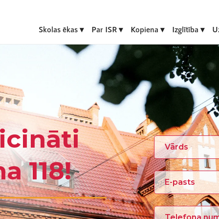
Skolas ēkas
Par ISR
Kopiena
Izglītība
U
icināti
a 118!