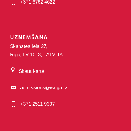
+371 6762 4622
UZŅEMŠANA
Skanstes iela 27,
Rīga, LV-1013, LATVIJA
Skatīt kartē
admissions@isriga.lv
+371 2511 9337