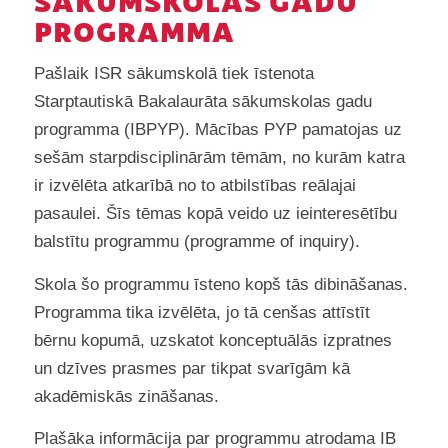
SĀKUMSKOLAS GADU
PROGRAMMA
Pašlaik ISR sākumskolā tiek īstenota
Starptautiskā Bakalaurāta sākumskolas gadu
programma (IBPYP). Mācības PYP pamatojas uz
sešām starpdisciplinārām tēmām, no kurām katra
ir izvēlēta atkarībā no to atbilstības reālajai
pasaulei. Šīs tēmas kopā veido uz ieinteresētību
balstītu programmu
(programme of inquiry)
.
Skola šo programmu īsteno kopš tās dibināšanas.
Programma tika izvēlēta, jo tā cenšas attīstīt
bērnu kopumā, uzskatot konceptuālās izpratnes
un dzīves prasmes par tikpat svarīgām kā
akadēmiskās zināšanas.
Plašāka informācija par programmu atrodama IB