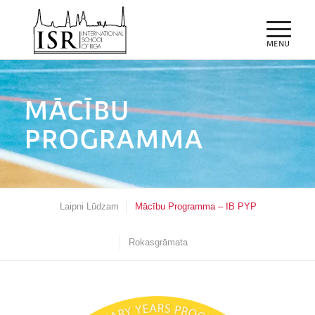
MĀCĪBU
PROGRAMMA
Laipni Lūdzam
Mācību Programma – IB PYP
Rokasgrāmata