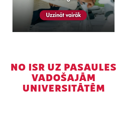
NO ISR UZ PASAULES
VADOŠAJĀM
UNIVERSITĀTĒM