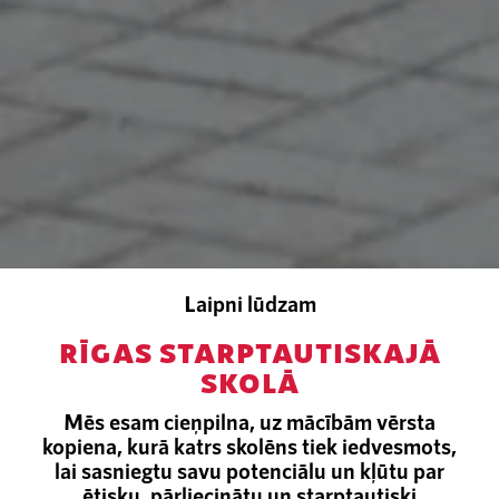
Laipni lūdzam
RĪGAS STARPTAUTISKAJĀ
SKOLĀ
Mēs esam cieņpilna, uz mācībām vērsta
kopiena, kurā katrs skolēns tiek iedvesmots,
lai sasniegtu savu potenciālu un kļūtu par
ētisku, pārliecinātu un starptautiski