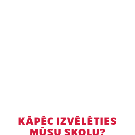
KĀPĒC IZVĒLĒTIES
MŪSU SKOLU?