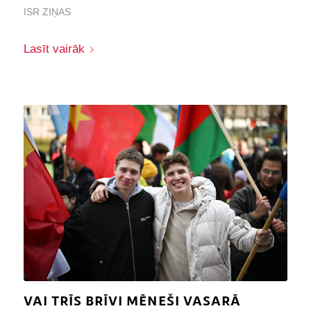
ISR ZIŅAS
Lasīt vairāk
VAI TRĪS BRĪVI MĒNEŠI VASARĀ