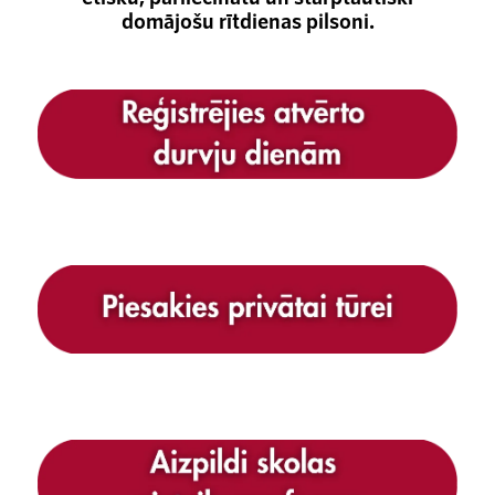
domājošu rītdienas pilsoni.