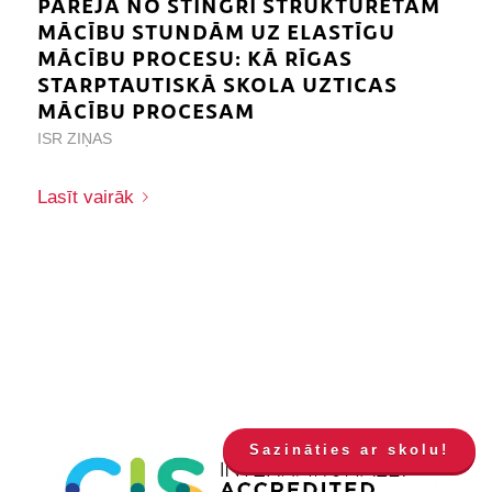
PĀREJA NO STINGRI STRUKTURĒTĀM
MĀCĪBU STUNDĀM UZ ELASTĪGU
MĀCĪBU PROCESU: KĀ RĪGAS
STARPTAUTISKĀ SKOLA UZTICAS
MĀCĪBU PROCESAM
ISR ZIŅAS
Lasīt vairāk
Sazināties ar skolu!