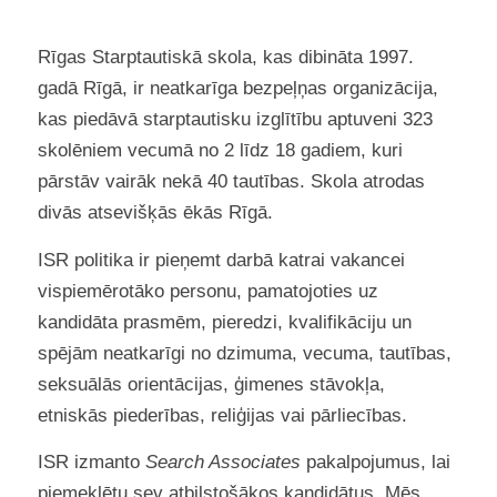
Rīgas Starptautiskā skola, kas dibināta 1997.
gadā
Rīgā, ir neatkarīga bezpeļņas organizācija,
kas piedāvā starptautisku izglītību aptuveni 323
skolēniem vecumā no 2 līdz 18 gadiem, kuri
pārstāv vairāk nekā 40 tautības. Skola atrodas
divās atsevišķās ēkās Rīgā.
ISR politika ir pieņemt darbā katrai vakancei
vispiemērotāko personu, pamatojoties uz
kandidāta prasmēm, pieredzi, kvalifikāciju un
spējām neatkarīgi no dzimuma, vecuma, tautības,
seksuālās orientācijas, ģimenes stāvokļa,
etniskās piederības, reliģijas vai pārliecības.
ISR izmanto
Search Associates
pakalpojumus, lai
piemeklētu sev atbilstošākos kandidātus. Mēs