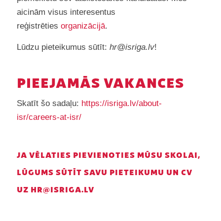
aicinām visus interesentus
reģistrēties
organizācijā
.
Lūdzu pieteikumus sūtīt:
hr@isriga.lv
!
PIEEJAMĀS VAKANCES
Skatīt šo sadaļu:
https://isriga.lv/about-
isr/careers-at-isr/
JA VĒLATIES PIEVIENOTIES MŪSU SKOLAI,
LŪGUMS SŪTĪT SAVU PIETEIKUMU UN CV
UZ HR@ISRIGA.LV