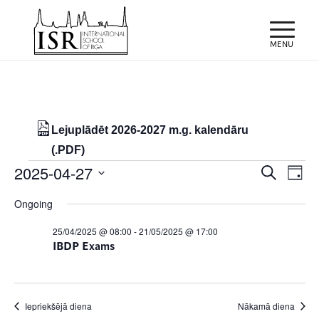
Lejuplādēt 2026-2027 m.g. kalendāru
(.PDF)
Notikumi
Notiku
Eve
2025-04-27
Meklēt
Day
Vie
Search
for
Select
Nav
Ongoing
and
date.
27/04/2025
Views
25/04/2025 @ 08:00
-
21/05/2025 @ 17:00
IBDP Exams
Naviga
Iepriekšējā diena
Nākamā diena