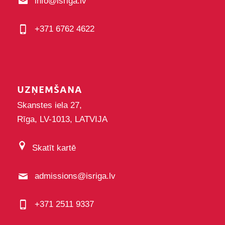
info@isriga.lv
+371 6762 4622
UZŅEMŠANA
Skanstes iela 27,
Rīga, LV-1013, LATVIJA
Skatīt kartē
admissions@isriga.lv
+371 2511 9337