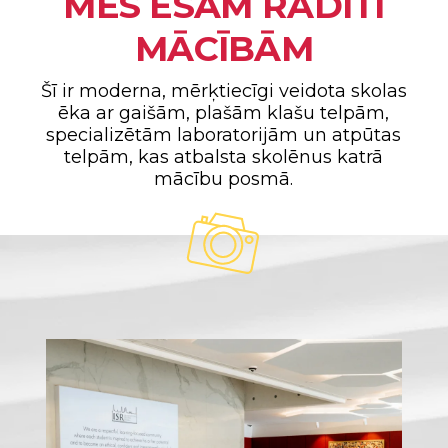
MĒS ESAM RADĪTI
MĀCĪBĀM
Šī ir moderna, mērķtiecīgi veidota skolas
ēka ar gaišām, plašām klašu telpām,
specializētām laboratorijām un atpūtas
telpām, kas atbalsta skolēnus katrā
mācību posmā.