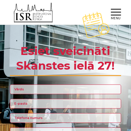
Esiet sveicināti
Skanstes ielā 27!