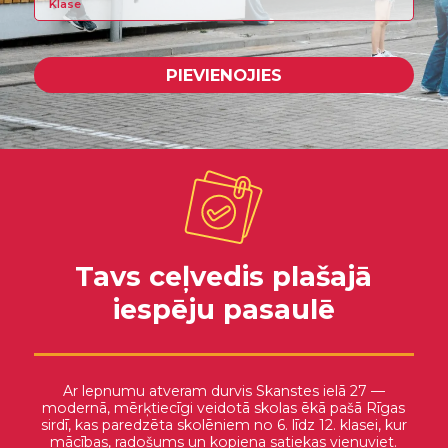
PIEVIENOJIES
Tavs ceļvedis plašajā
iespēju pasaulē
Ar lepnumu atveram durvis Skanstes ielā 27 —
modernā, mērķtiecīgi veidotā skolas ēkā pašā Rīgas
sirdī, kas paredzēta skolēniem no 6. līdz 12. klasei, kur
mācības, radošums un kopiena satiekas vienuviet.