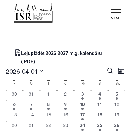
Lejuplādēt 2026-2027 m.g. kalendāru
(.PDF)
Notikumi
Notiku
Eve
2026-04-01
Meklēt
Month
Vie
Search
Select
Nav
Calendar
P
Pirmdiena
O
Otrdiena
T
Trešdiena
C
Ceturtdiena
Pk
Piektdiena
S
Sestdiena
Sv.
Svētdie
and
date.
of
0
0
0
0
30
31
1
2
1
1
1
3
4
5
Views
Notikumi
notikumi
notikumi
notikumi
notikumi
event
event
event
0
0
11
12
1
1
1
1
1
Naviga
6
7
8
9
10
notikumi
notikum
event
event
event
event
event
0
0
0
0
0
0
13
14
15
16
18
19
2
17
notikumi
notikumi
notikumi
notikumi
notikumi
notikum
notikumi
0
0
0
0
20
21
22
23
1
1
1
24
25
26