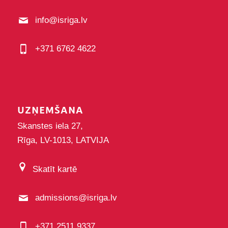
info@isriga.lv
+371 6762 4622
UZŅEMŠANA
Skanstes iela 27,
Rīga, LV-1013, LATVIJA
Skatīt kartē
admissions@isriga.lv
+371 2511 9337