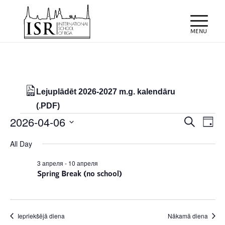
Lejuplādēt 2026-2027 m.g. kalendāru
(.PDF)
Notikumi
Notiku
Eve
2026-04-06
Meklēt
Day
Vie
Search
for
Select
Nav
All Day
and
date.
06/04/2026
Views
3 апреля
-
10 апреля
Spring Break (no school)
Naviga
Iepriekšējā diena
Nākamā diena