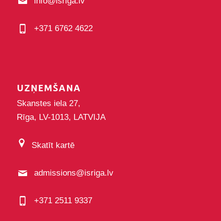
info@isriga.lv
+371 6762 4622
UZŅEMŠANA
Skanstes iela 27,
Rīga, LV-1013, LATVIJA
Skatīt kartē
admissions@isriga.lv
+371 2511 9337