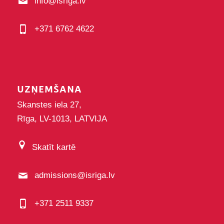
info@isriga.lv
+371 6762 4622
UZŅEMŠANA
Skanstes iela 27,
Rīga, LV-1013, LATVIJA
Skatīt kartē
admissions@isriga.lv
+371 2511 9337