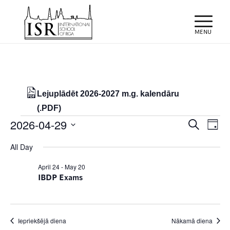
Lejuplādēt 2026-2027 m.g. kalendāru
(.PDF)
Notikumi
Notiku
Eve
2026-04-29
Meklēt
Day
Vie
Search
for
Select
Nav
All Day
and
date.
29/04/2026
Views
April 24
-
May 20
IBDP Exams
Naviga
Iepriekšējā diena
Nākamā diena