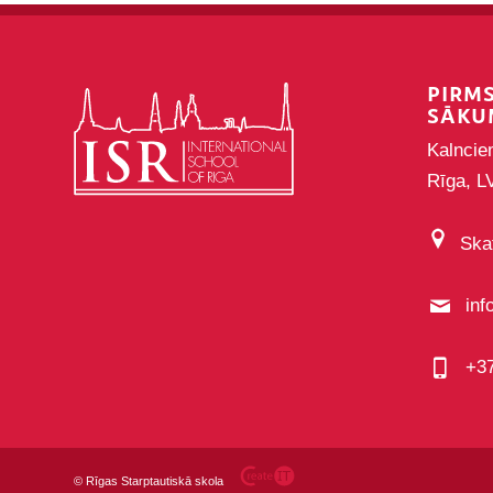
PIRM
SĀKU
Kalncie
Rīga, L
Skat
inf
+3
©
Rīgas Starptautiskā skola