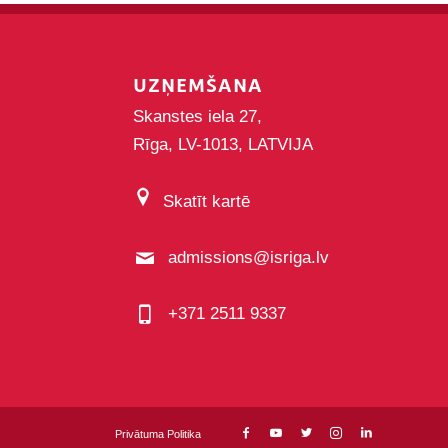
UZŅEMŠANA
Skanstes iela 27,
Rīga, LV-1013, LATVIJA
Skatīt kartē
admissions@isriga.lv
+371 2511 9337
Privātuma Politika