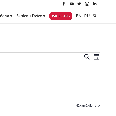
šana
Skolēnu Dzīve
EN
RU
ISR Portāls
Notikumi
Event
Meklēt
Day
Views
Search
Navigati
and
Views
Navigatio
Nākamā diena