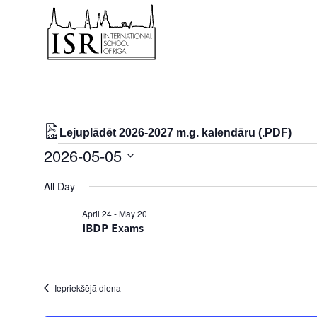
Lejuplādēt 2026-2027 m.g. kalendāru (.PDF)
Notikumi
2026-05-05
for
Select
All Day
date.
05/05/2026
April 24
-
May 20
IBDP Exams
Iepriekšējā diena