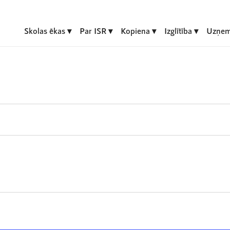
Skolas ēkas
Par ISR
Kopiena
Izglītība
Uzņem