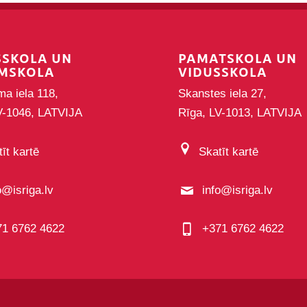
SSKOLA UN
PAMATSKOLA UN
MSKOLA
VIDUSSKOLA
ma iela 118,
Skanstes iela 27,
V-1046, LATVIJA
Rīga, LV-1013, LATVIJA
īt kartē
Skatīt kartē
o@isriga.lv
info@isriga.lv
71 6762 4622
+371 6762 4622