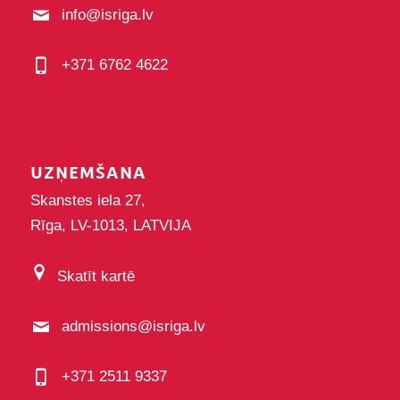
info@isriga.lv
+371 6762 4622
UZŅEMŠANA
Skanstes iela 27,
Rīga, LV-1013, LATVIJA
Skatīt kartē
admissions@isriga.lv
+371 2511 9337