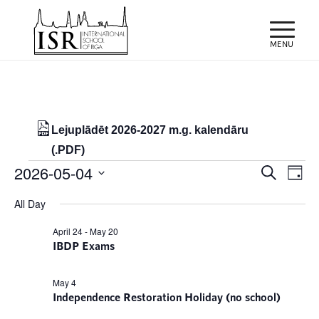
Lejuplādēt 2026-2027 m.g. kalendāru
(.PDF)
Notikumi
Notiku
Eve
2026-05-04
Meklēt
Day
Vie
Search
for
Select
Nav
All Day
and
date.
04/05/2026
Views
April 24
-
May 20
IBDP Exams
Naviga
May 4
Independence Restoration Holiday (no school)