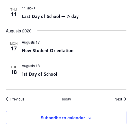
11 июня
THU
11
Last Day of School — ½ day
Augusts 2026
Augusts 17
MON
17
New Student Orientation
Augusts 18
TUE
18
1st Day of School
Notikumi
Notik
Previous
Today
Next
Subscribe to calendar