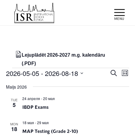
Lejuplādēt 2026-2027 m.g. kalendāru
(.PDF)
Notikumi
Notiku
Eve
2026-05-05
 - 
2026-08-18
Meklēt
List
Vie
Search
Select
Nav
Maijs 2026
and
date.
Views
24 апреля
-
20 мая
TUE
5
IBDP Exams
Naviga
18 мая
-
29 мая
MON
18
MAP Testing (Grade 2-10)