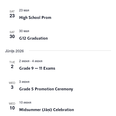
23 мая
SAT
23
High School Prom
30 мая
SAT
30
G12 Graduation
Jūnijs 2026
2 июня
-
4 июня
TUE
2
Grade 9 — 11 Exams
3 июня
WED
3
Grade 5 Promotion Ceremony
10 июня
WED
10
Midsummer (Jāņi) Celebration