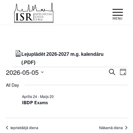
Lejuplādēt 2026-2027 m.g. kalendāru
(.PDF)
Notikumi
Notiku
Eve
2026-05-05
Meklēt
Day
Vie
Search
for
Select
Nav
All Day
and
date.
05/05/2026
Views
Aprīlis 24
-
Maijs 20
IBDP Exams
Naviga
Iepriekšējā diena
Nākamā diena