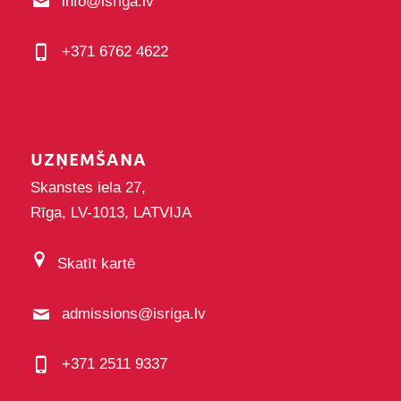
info@isriga.lv
+371 6762 4622
UZŅEMŠANA
Skanstes iela 27,
Rīga, LV-1013, LATVIJA
Skatīt kartē
admissions@isriga.lv
+371 2511 9337