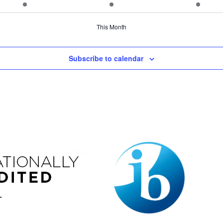
event
event
event
This Month
Subscribe to calendar