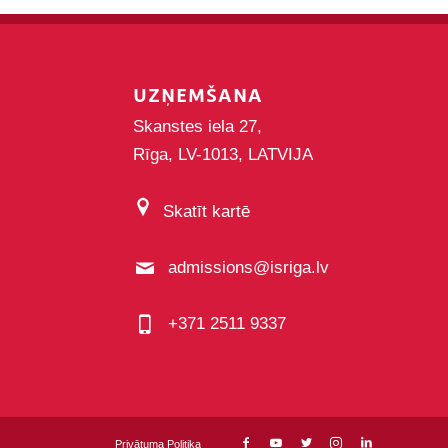
UZŅEMŠANA
Skanstes iela 27,
Rīga, LV-1013, LATVIJA
Skatīt kartē
admissions@isriga.lv
+371 2511 9337
Privātuma Politika