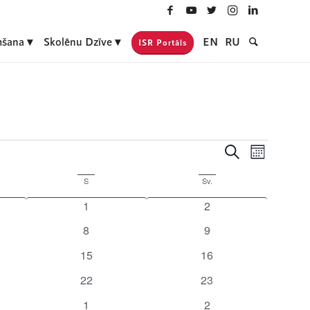
šana
Skolēnu Dzīve
EN
RU
ISR Portāls
Notikumi
Event
Meklēt
Month
Views
Search
Navigati
na
S
Sestdiena
Sv.
Svētdiena
and
0
0
1
2
Views
i
notikumi
notikumi
0
0
8
9
Navigatio
i
notikumi
notikumi
0
0
15
16
i
notikumi
notikumi
0
0
22
23
notikumi
notikumi
0
0
1
2