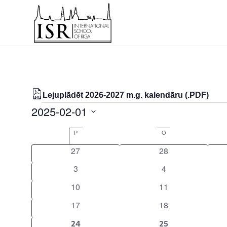
Lejuplādēt 2026-2027 m.g. kalendāru (.PDF)
Notikumi
2025-02-01
Select
Calendar
P
Pirmdiena
O
Otrdiena
date.
of
0
0
27
28
Notikumi
notikumi
notikumi
0
0
3
4
notikumi
notikumi
0
0
10
11
notikumi
notikumi
0
0
17
18
notikumi
notikumi
1
1
24
25