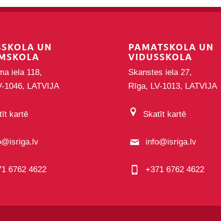
SSKOLA UN
PAMATSKOLA UN
MSKOLA
VIDUSSKOLA
ma iela 118,
Skanstes iela 27,
V-1046, LATVIJA
Rīga, LV-1013, LATVIJA
īt kartē
Skatīt kartē
o@isriga.lv
info@isriga.lv
71 6762 4622
+371 6762 4622