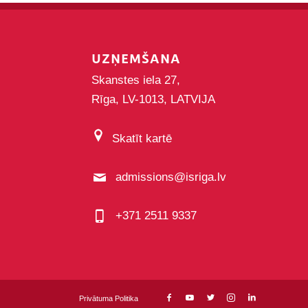
UZŅEMŠANA
Skanstes iela 27,
Rīga, LV-1013, LATVIJA
Skatīt kartē
admissions@isriga.lv
+371 2511 9337
Privātuma Politika