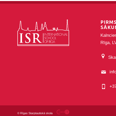
PIRM
SĀKU
Kalncie
Rīga, L
Skat
inf
+3
©
Rīgas Starptautiskā skola