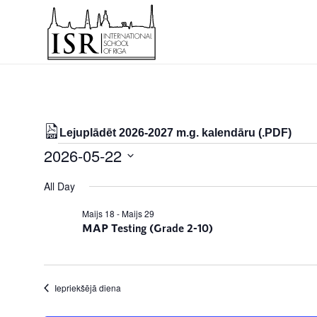
Lejuplādēt 2026-2027 m.g. kalendāru (.PDF)
Notikumi
2026-05-22
for
Select
All Day
date.
22/05/2026
Maijs 18
-
Maijs 29
MAP Testing (Grade 2-10)
Iepriekšējā diena