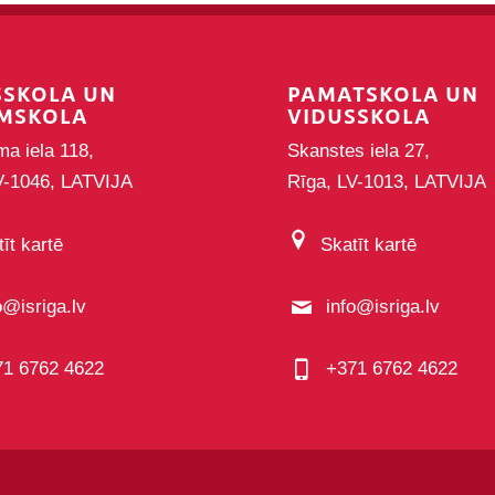
SSKOLA UN
PAMATSKOLA UN
MSKOLA
VIDUSSKOLA
ma iela 118,
Skanstes iela 27,
V-1046, LATVIJA
Rīga, LV-1013, LATVIJA
īt kartē
Skatīt kartē
o@isriga.lv
info@isriga.lv
71 6762 4622
+371 6762 4622