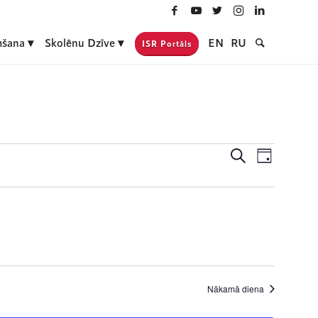
šana
Skolēnu Dzīve
EN
RU
ISR Portāls
Notikumi
Event
Meklēt
Day
Views
Search
Navigati
and
Views
Navigatio
Nākamā diena