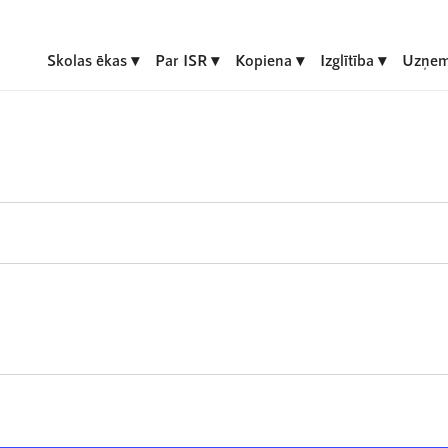
Skolas ēkas
Par ISR
Kopiena
Izglītība
Uzņem