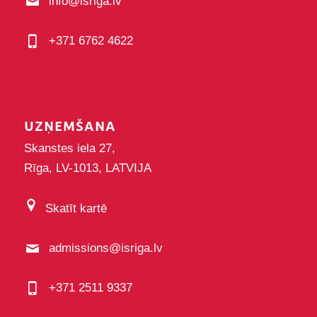
info@isriga.lv
+371 6762 4622
UZŅEMŠANA
Skanstes iela 27,
Rīga, LV-1013, LATVIJA
Skatīt kartē
admissions@isriga.lv
+371 2511 9337