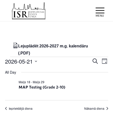
Lejuplādēt 2026-2027 m.g. kalendāru
(.PDF)
Notikumi
Notiku
Eve
2026-05-21
Meklēt
Day
Vie
Search
for
Select
Nav
All Day
and
date.
21/05/2026
Views
Maijs 18
-
Maijs 29
MAP Testing (Grade 2-10)
Naviga
Iepriekšējā diena
Nākamā diena