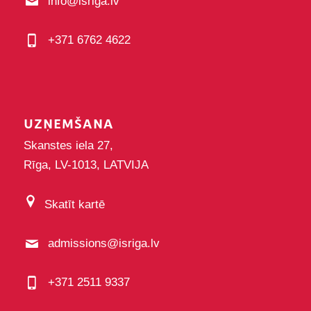
info@isriga.lv
+371 6762 4622
UZŅEMŠANA
Skanstes iela 27,
Rīga, LV-1013, LATVIJA
Skatīt kartē
admissions@isriga.lv
+371 2511 9337