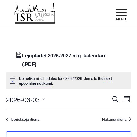
Lejuplādēt 2026-2027 m.g. kalendāru
(.PDF)
Notikumi
No notikumi scheduled for 03/03/2026. Jump to the
next
for
Notice
upcoming notikumi
.
03/03/2026
Notiku
Eve
2026-03-03
Meklēt
Day
Vie
Search
Select
Nav
and
date.
Iepriekšējā diena
Nākamā diena
Views
Naviga