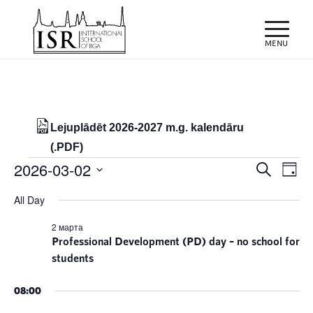
Lejuplādēt 2026-2027 m.g. kalendāru
(.PDF)
Notikumi
Notiku
Eve
2026-03-02
Meklēt
Day
Vie
Search
for
Select
Nav
All Day
and
date.
02/03/2026
Views
2 марта
Professional Development (PD) day – no school for
Naviga
students
08:00