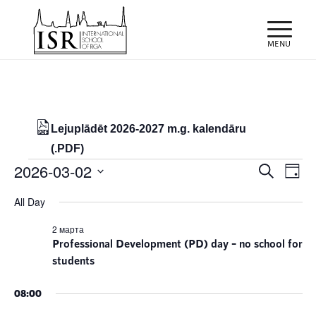
Lejuplādēt 2026-2027 m.g. kalendāru
(.PDF)
Notikumi
Notiku
Eve
2026-03-02
Meklēt
Day
Vie
Search
for
Select
Nav
All Day
and
date.
02/03/2026
Views
2 марта
Professional Development (PD) day – no school for
Naviga
students
08:00