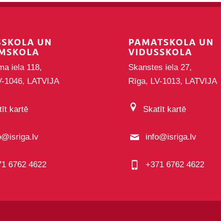
SSKOLA UN
PAMATSKOLA UN
MSKOLA
VIDUSSKOLA
ma iela 118,
Skanstes iela 27,
V-1046, LATVIJA
Rīga, LV-1013, LATVIJA
īt kartē
Skatīt kartē
o@isriga.lv
info@isriga.lv
71 6762 4622
+371 6762 4622