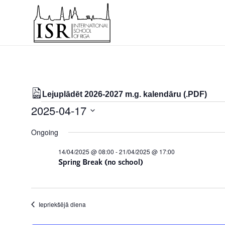
Lejuplādēt 2026-2027 m.g. kalendāru (.PDF)
Notikumi
2025-04-17
for
Select
Ongoing
date.
17/04/2025
14/04/2025 @ 08:00
-
21/04/2025 @ 17:00
Spring Break (no school)
Iepriekšējā diena