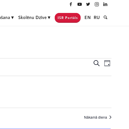
šana
Skolēnu Dzīve
EN
RU
ISR Portāls
Notikumi
Event
Meklēt
Day
Views
Search
Navigati
and
Views
Navigatio
Nākamā diena