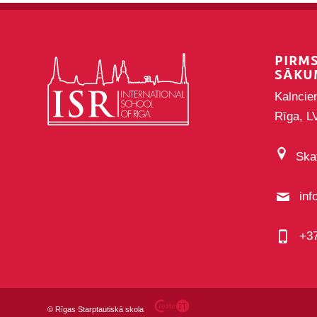
PIRM
SĀKU
Kalncie
Rīga, L
Skat
inf
+3
©
Rīgas Starptautiskā skola