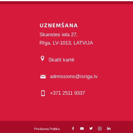
UZŅEMŠANA
Skanstes iela 27,
Rīga, LV-1013, LATVIJA
Skatīt kartē
admissions@isriga.lv
+371 2511 9337
Privātuma Politika