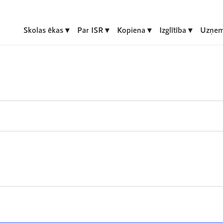
Skolas ēkas
Par ISR
Kopiena
Izglītība
Uzņem