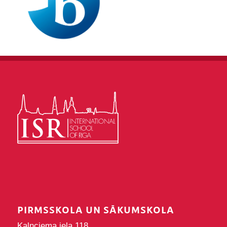
PIRMSSKOLA UN SĀKUMSKOLA
Kalnciema iela 118,