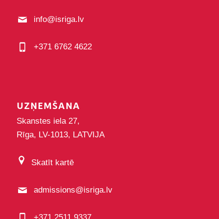
info@isriga.lv
+371 6762 4622
UZŅEMŠANA
Skanstes iela 27,
Rīga, LV-1013, LATVIJA
Skatīt kartē
admissions@isriga.lv
+371 2511 9337