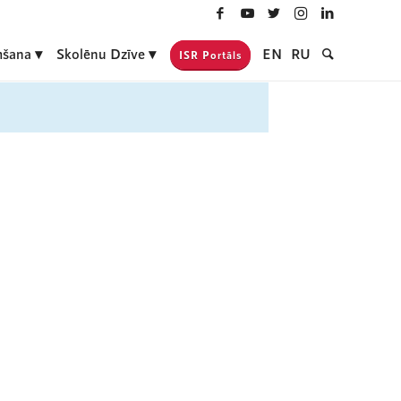
šana
Skolēnu Dzīve
EN
RU
ISR Portāls