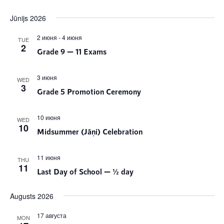
Jūnijs 2026
2 июня
-
4 июня
TUE
2
Grade 9 — 11 Exams
3 июня
WED
3
Grade 5 Promotion Ceremony
10 июня
WED
10
Midsummer (Jāņi) Celebration
11 июня
THU
11
Last Day of School — ½ day
Augusts 2026
17 августа
MON