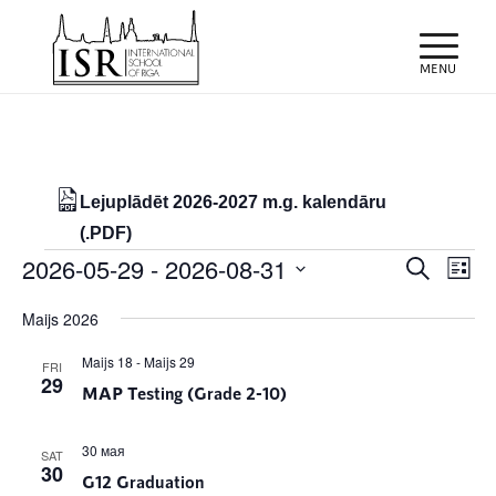
Lejuplādēt 2026-2027 m.g. kalendāru
(.PDF)
Notikumi
Notiku
Eve
2026-05-29
 - 
2026-08-31
Meklēt
List
Vie
Search
Select
Nav
Maijs 2026
and
date.
Views
Maijs 18
-
Maijs 29
FRI
29
MAP Testing (Grade 2-10)
Naviga
30 мая
SAT
30
G12 Graduation