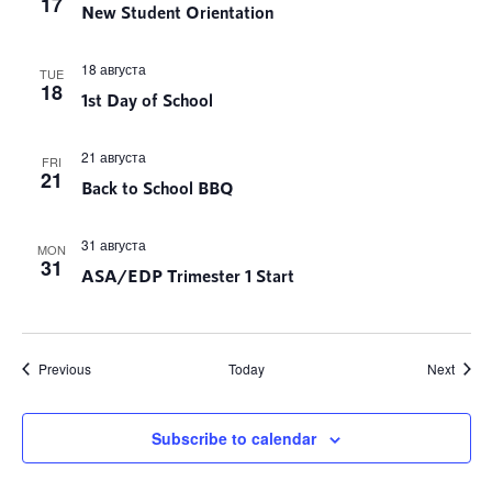
17
New Student Orientation
18 августа
TUE
18
1st Day of School
21 августа
FRI
21
Back to School BBQ
31 августа
MON
31
ASA/EDP Trimester 1 Start
Notikumi
Notik
Previous
Today
Next
Subscribe to calendar