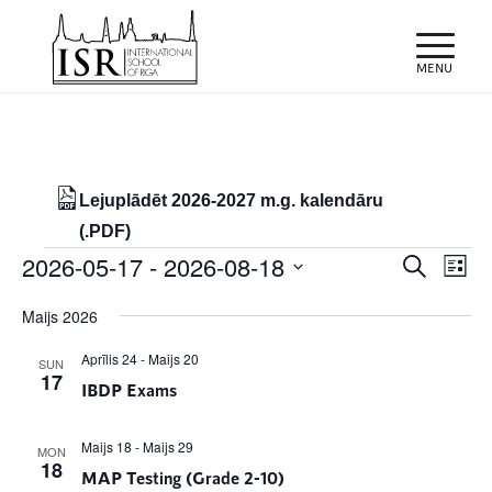
Lejuplādēt 2026-2027 m.g. kalendāru
(.PDF)
Notikumi
Notiku
Eve
2026-05-17
 - 
2026-08-18
Meklēt
List
Vie
Search
Select
Nav
Maijs 2026
and
date.
Views
Aprīlis 24
-
Maijs 20
SUN
17
IBDP Exams
Naviga
Maijs 18
-
Maijs 29
MON
18
MAP Testing (Grade 2-10)