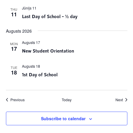
Jūnijs 11
THU
11
Last Day of School – ½ day
Augusts 2026
Augusts 17
MON
17
New Student Orientation
Augusts 18
TUE
18
1st Day of School
Notikumi
Notik
Previous
Today
Next
Subscribe to calendar