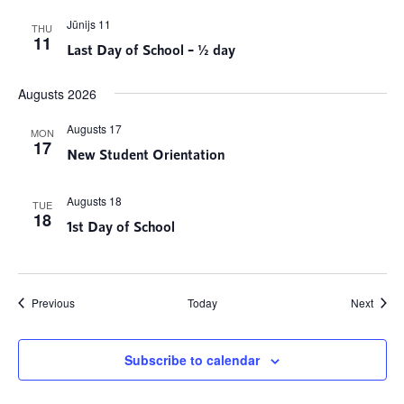
Jūnijs 11
THU
11
Last Day of School – ½ day
Augusts 2026
Augusts 17
MON
17
New Student Orientation
Augusts 18
TUE
18
1st Day of School
Notikumi
Notik
Previous
Today
Next
Subscribe to calendar