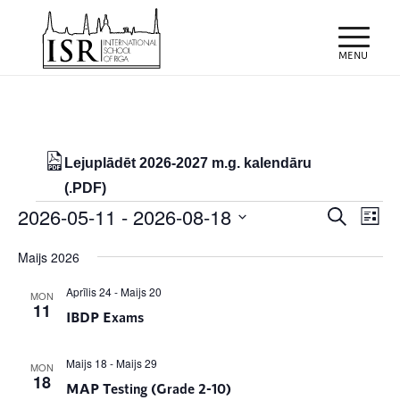
Lejuplādēt 2026-2027 m.g. kalendāru
(.PDF)
Notikumi
Notiku
Eve
2026-05-11
 - 
2026-08-18
Meklēt
List
Vie
Search
Select
Nav
Maijs 2026
and
date.
Views
Aprīlis 24
-
Maijs 20
MON
11
IBDP Exams
Naviga
Maijs 18
-
Maijs 29
MON
18
MAP Testing (Grade 2-10)