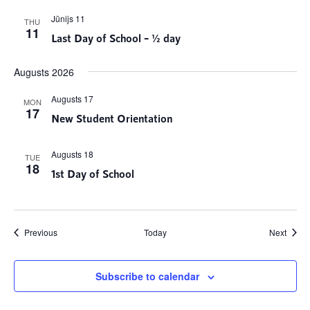
Jūnijs 11
THU
11
Last Day of School – ½ day
Augusts 2026
Augusts 17
MON
17
New Student Orientation
Augusts 18
TUE
18
1st Day of School
Notikumi
Notik
Previous
Today
Next
Subscribe to calendar