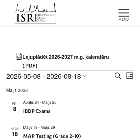
Lejuplādēt 2026-2027 m.g. kalendāru
(.PDF)
Notikumi
Notiku
Eve
2026-05-08
 - 
2026-08-18
Meklēt
List
Vie
Search
Select
Nav
Maijs 2026
and
date.
Views
Aprīlis 24
-
Maijs 20
FRI
8
IBDP Exams
Naviga
Maijs 18
-
Maijs 29
MON
18
MAP Testing (Grade 2-10)