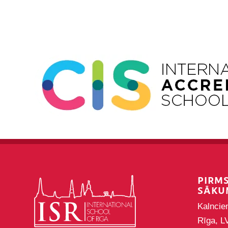
PIRM
SĀKU
Kalncie
Rīga, L