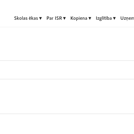
Skolas ēkas
Par ISR
Kopiena
Izglītība
Uzņem