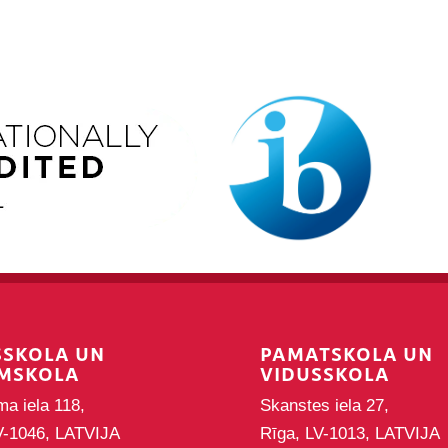
SSKOLA UN
PAMATSKOLA UN
MSKOLA
VIDUSSKOLA
ma iela 118,
Skanstes iela 27,
V-1046, LATVIJA
Rīga, LV-1013, LATVIJA