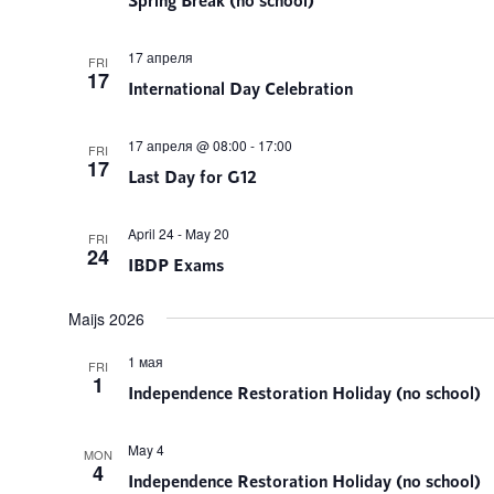
17 апреля
FRI
17
International Day Celebration
17 апреля @ 08:00
-
17:00
FRI
17
Last Day for G12
April 24
-
May 20
FRI
24
IBDP Exams
Maijs 2026
1 мая
FRI
1
Independence Restoration Holiday (no school)
May 4
MON
4
Independence Restoration Holiday (no school)