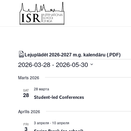
Lejuplādēt 2026-2027 m.g. kalendāru (.PDF)
Notikumi
2026-03-28
 - 
2026-05-30
Select
Marts 2026
date.
28 марта
SAT
28
Student-led Conferences
Aprīlis 2026
3 апреля
-
10 апреля
FRI
3
Spring Break (no school)