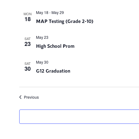
May 18
-
May 29
MON
18
MAP Testing (Grade 2-10)
May 23
SAT
23
High School Prom
May 30
SAT
30
G12 Graduation
Notikumi
Previous