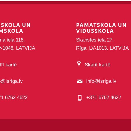
SSKOLA UN
PAMATSKOLA UN
MSKOLA
VIDUSSKOLA
ma iela 118,
Skanstes iela 27,
V-1046, LATVIJA
Rīga, LV-1013, LATVIJA
īt kartē
Skatīt kartē
o@isriga.lv
info@isriga.lv
71 6762 4622
+371 6762 4622