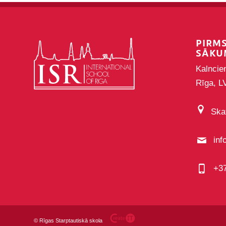
PIRM
SĀKU
Kalncie
Rīga, L
Skat
inf
+3
©
Rīgas Starptautiskā skola