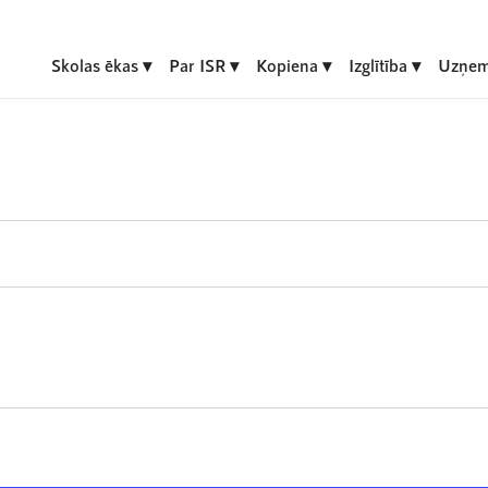
Skolas ēkas
Par ISR
Kopiena
Izglītība
Uzņem