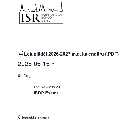
Lejuplādēt 2026-2027 m.g. kalendāru (.PDF)
Notikumi
2026-05-15
for
Select
All Day
date.
15/05/2026
April 24
-
May 20
IBDP Exams
Iepriekšējā diena