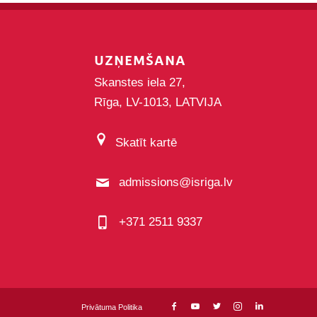
UZŅEMŠANA
Skanstes iela 27,
Rīga, LV-1013, LATVIJA
Skatīt kartē
admissions@isriga.lv
+371 2511 9337
Privātuma Politika