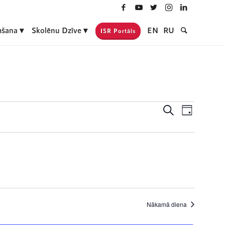
šana
Skolēnu Dzīve
EN
RU
ISR Portāls
Notikumi
Event
Meklēt
Day
Views
Search
Navigati
and
Views
Navigatio
Nākamā diena