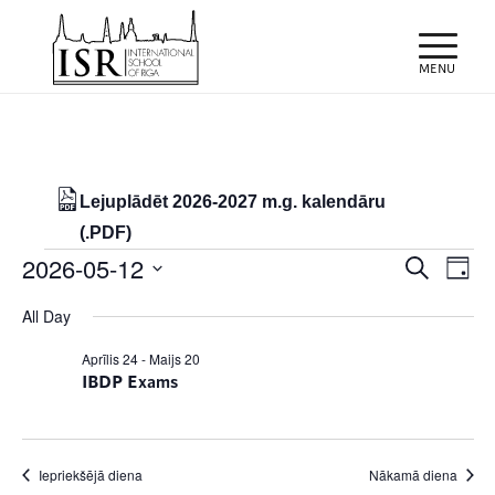
Lejuplādēt 2026-2027 m.g. kalendāru
(.PDF)
Notikumi
Notiku
Eve
2026-05-12
Meklēt
Day
Vie
Search
for
Select
Nav
All Day
and
date.
12/05/2026
Views
Aprīlis 24
-
Maijs 20
IBDP Exams
Naviga
Iepriekšējā diena
Nākamā diena