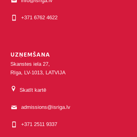
info@isriga.lv
+371 6762 4622
UZŅEMŠANA
Skanstes iela 27,
Rīga, LV-1013, LATVIJA
Skatīt kartē
admissions@isriga.lv
+371 2511 9337