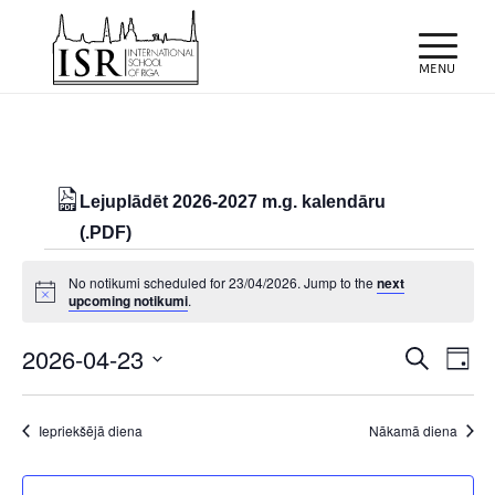
Lejuplādēt 2026-2027 m.g. kalendāru
(.PDF)
Notikumi
No notikumi scheduled for 23/04/2026. Jump to the
next
for
Notice
upcoming notikumi
.
23/04/2026
Notiku
Eve
2026-04-23
Meklēt
Day
Vie
Search
Select
Nav
and
date.
Iepriekšējā diena
Nākamā diena
Views
Naviga