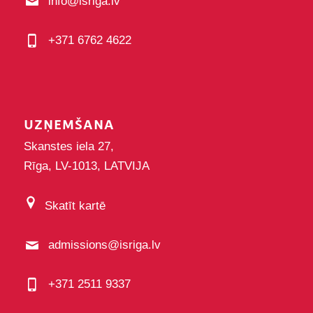
info@isriga.lv
+371 6762 4622
UZŅEMŠANA
Skanstes iela 27,
Rīga, LV-1013, LATVIJA
Skatīt kartē
admissions@isriga.lv
+371 2511 9337