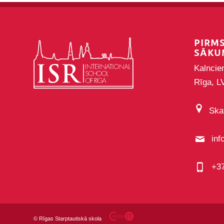
PIRM
SĀKU
Kalncie
Rīga, L
Skat
inf
+3
©
Rīgas Starptautiskā skola