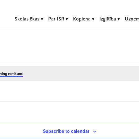
Skolas ēkas
Par ISR
Kopiena
Izglītība
Uzņem
ming notikumi
.
Subscribe to calendar