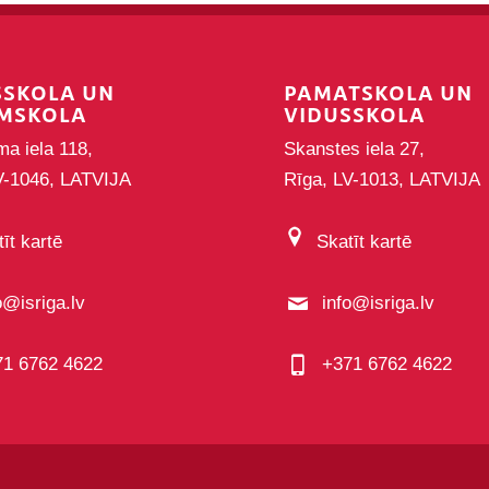
SSKOLA UN
PAMATSKOLA UN
MSKOLA
VIDUSSKOLA
ma iela 118,
Skanstes iela 27,
V-1046, LATVIJA
Rīga, LV-1013, LATVIJA
īt kartē
Skatīt kartē
o@isriga.lv
info@isriga.lv
71 6762 4622
+371 6762 4622