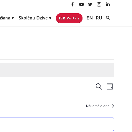
šana
Skolēnu Dzīve
EN
RU
ISR Portāls
Notikumi
Event
Meklēt
Day
Views
Search
Navigati
and
Nākamā diena
Views
Navigatio