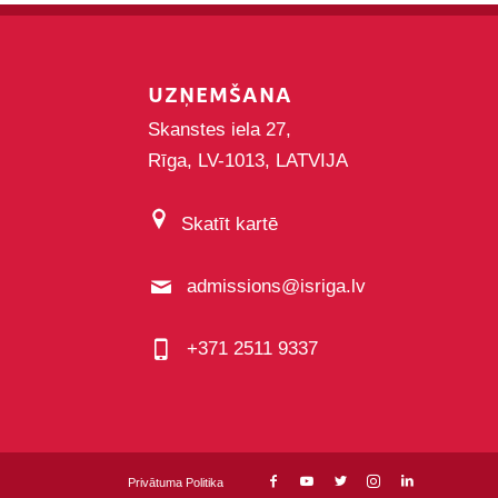
UZŅEMŠANA
Skanstes iela 27,
Rīga, LV-1013, LATVIJA
Skatīt kartē
admissions@isriga.lv
+371 2511 9337
Privātuma Politika