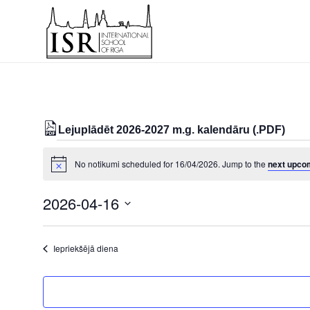
Lejuplādēt 2026-2027 m.g. kalendāru (.PDF)
Notikumi
No notikumi scheduled for 16/04/2026. Jump to the
next upco
Notice
for
16/04/2026
2026-04-16
Select
date.
Iepriekšējā diena