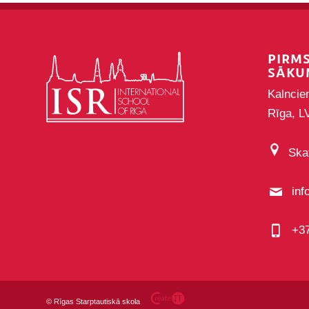
PIRM
SĀKU
Kalncie
Rīga, L
Skat
inf
+3
©
Rīgas Starptautiskā skola