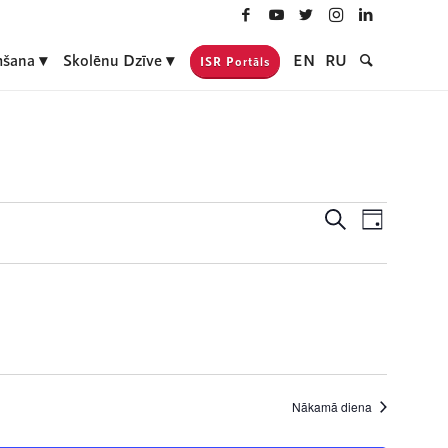
šana
Skolēnu Dzīve
EN
RU
ISR Portāls
Notikumi
Event
Meklēt
Day
Views
Search
Navigati
and
Views
Navigatio
Nākamā diena