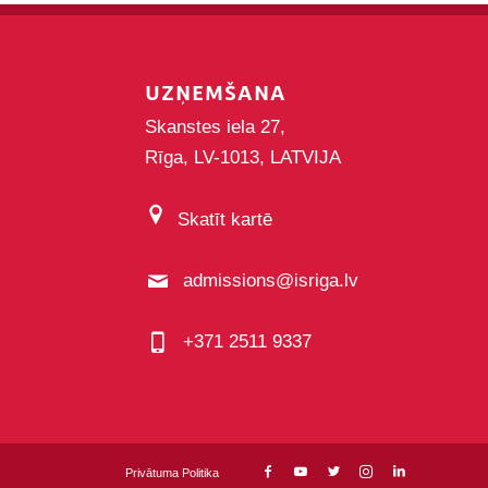
UZŅEMŠANA
Skanstes iela 27,
Rīga, LV-1013, LATVIJA
Skatīt kartē
admissions@isriga.lv
+371 2511 9337
Privātuma Politika