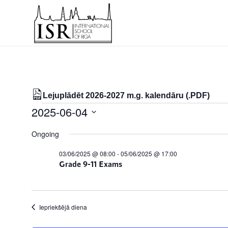
Lejuplādēt 2026-2027 m.g. kalendāru (.PDF)
Notikumi
2025-06-04
for
Select
Ongoing
date.
04/06/2025
03/06/2025 @ 08:00
-
05/06/2025 @ 17:00
Grade 9-11 Exams
Iepriekšējā diena