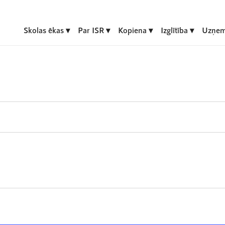
Skolas ēkas
Par ISR
Kopiena
Izglītība
Uzņem