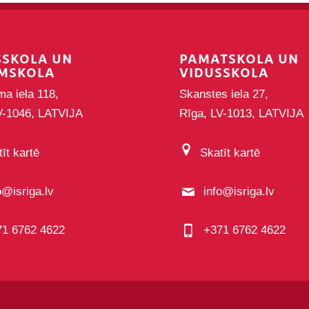
SSKOLA UN
PAMATSKOLA UN
MSKOLA
VIDUSSKOLA
ma iela 118,
Skanstes iela 27,
V-1046, LATVIJA
Rīga, LV-1013, LATVIJA
īt kartē
Skatīt kartē
o@isriga.lv
info@isriga.lv
71 6762 4622
+371 6762 4622