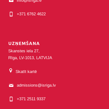
info@isriga.lv
+371 6762 4622
UZŅEMŠANA
Skanstes iela 27,
Rīga, LV-1013, LATVIJA
Skatīt kartē
admissions@isriga.lv
+371 2511 9337