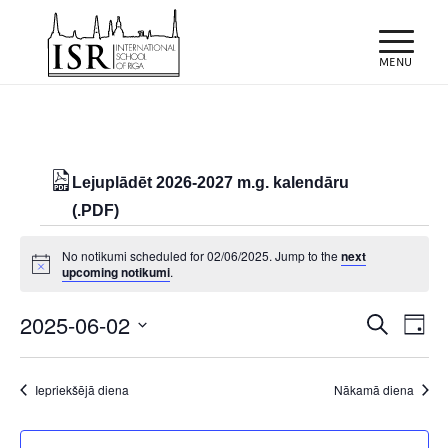
Lejuplādēt 2026-2027 m.g. kalendāru
(.PDF)
Notikumi
No notikumi scheduled for 02/06/2025. Jump to the
next
for
Notice
upcoming notikumi
.
02/06/2025
Notiku
Eve
2025-06-02
Meklēt
Day
Vie
Search
Select
Nav
and
date.
Iepriekšējā diena
Nākamā diena
Views
Naviga