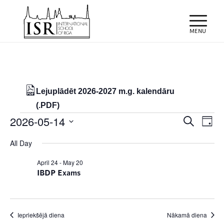
Lejuplādēt 2026-2027 m.g. kalendāru
(.PDF)
Notikumi
Notiku
Eve
2026-05-14
Meklēt
Day
Vie
Search
for
Select
Nav
All Day
and
date.
14/05/2026
Views
April 24
-
May 20
IBDP Exams
Naviga
Iepriekšējā diena
Nākamā diena