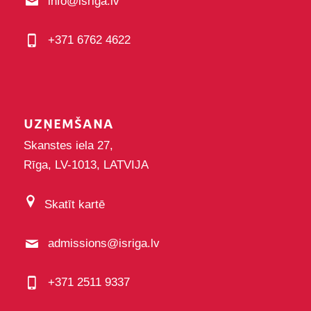
info@isriga.lv
+371 6762 4622
UZŅEMŠANA
Skanstes iela 27,
Rīga, LV-1013, LATVIJA
Skatīt kartē
admissions@isriga.lv
+371 2511 9337