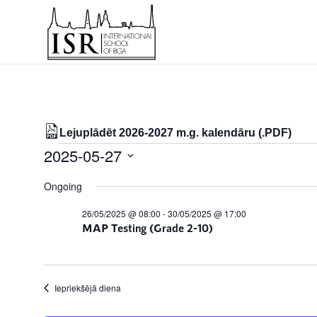
Lejuplādēt 2026-2027 m.g. kalendāru (.PDF)
Notikumi
2025-05-27
for
Select
Ongoing
date.
27/05/2025
26/05/2025 @ 08:00
-
30/05/2025 @ 17:00
MAP Testing (Grade 2-10)
Iepriekšējā diena