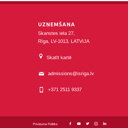
UZŅEMŠANA
Skanstes iela 27,
Rīga, LV-1013, LATVIJA
Skatīt kartē
admissions@isriga.lv
+371 2511 9337
Privātuma Politika