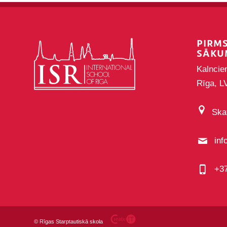
PIRM
SĀKU
Kalncie
Rīga, L
Skat
inf
+3
©
Rīgas Starptautiskā skola