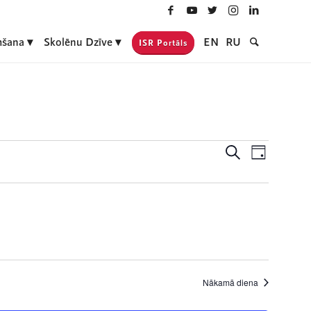
šana
Skolēnu Dzīve
EN
RU
ISR Portāls
Notikumi
Event
Meklēt
Day
Views
Search
Navigati
and
Views
Navigatio
Nākamā diena