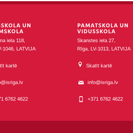
SSKOLA UN
PAMATSKOLA UN
MSKOLA
VIDUSSKOLA
ma iela 118,
Skanstes iela 27,
V-1046, LATVIJA
Rīga, LV-1013, LATVIJA
īt kartē
Skatīt kartē
o@isriga.lv
info@isriga.lv
71 6762 4622
+371 6762 4622