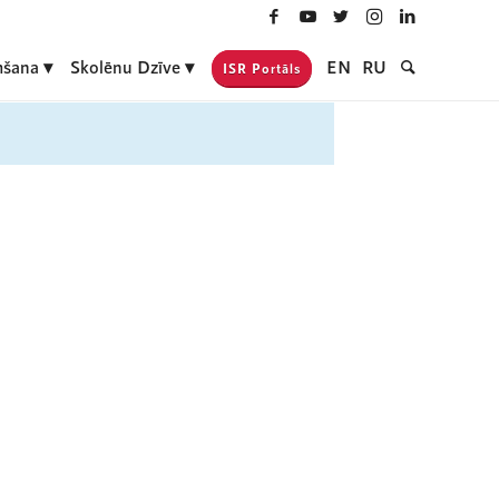
šana
Skolēnu Dzīve
EN
RU
ISR Portāls