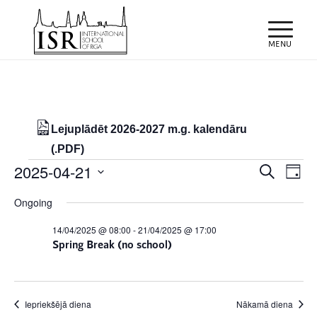
Lejuplādēt 2026-2027 m.g. kalendāru
(.PDF)
Notikumi
Notiku
Eve
2025-04-21
Meklēt
Day
Vie
Search
for
Select
Nav
Ongoing
and
date.
21/04/2025
Views
14/04/2025 @ 08:00
-
21/04/2025 @ 17:00
Spring Break (no school)
Naviga
Iepriekšējā diena
Nākamā diena