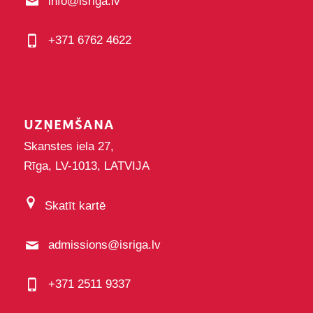
info@isriga.lv
+371 6762 4622
UZŅEMŠANA
Skanstes iela 27,
Rīga, LV-1013, LATVIJA
Skatīt kartē
admissions@isriga.lv
+371 2511 9337