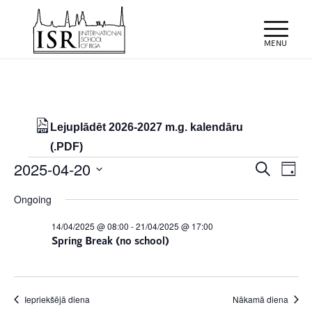
Lejuplādēt 2026-2027 m.g. kalendāru
(.PDF)
Notikumi
Notiku
Eve
2025-04-20
Meklēt
Day
Vie
Search
for
Select
Nav
Ongoing
and
date.
20/04/2025
Views
14/04/2025 @ 08:00
-
21/04/2025 @ 17:00
Spring Break (no school)
Naviga
Iepriekšējā diena
Nākamā diena