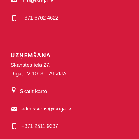
info@isriga.lv
+371 6762 4622
UZŅEMŠANA
Skanstes iela 27,
Rīga, LV-1013, LATVIJA
Skatīt kartē
admissions@isriga.lv
+371 2511 9337