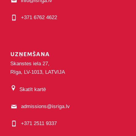
info@isriga.lv
+371 6762 4622
UZŅEMŠANA
Skanstes iela 27,
Rīga, LV-1013, LATVIJA
Skatīt kartē
admissions@isriga.lv
+371 2511 9337