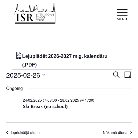
Lejuplādēt 2026-2027 m.g. kalendāru
(.PDF)
Notikumi
Notiku
Eve
2025-02-26
Meklēt
Day
Vie
Search
for
Select
Nav
Ongoing
and
date.
26/02/2025
Views
24/02/2025 @ 08:00
-
28/02/2025 @ 17:00
Ski Break (no school)
Naviga
Iepriekšējā diena
Nākamā diena