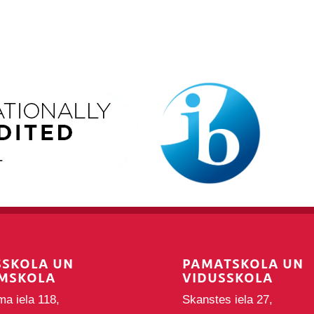
SSKOLA UN
PAMATSKOLA UN
MSKOLA
VIDUSSKOLA
ma iela 118,
Skanstes iela 27,