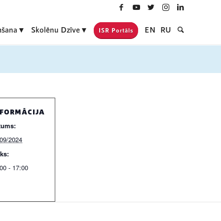
šana
Skolēnu Dzīve
EN
RU
ISR Portāls
NFORMĀCIJA
tums:
/09/2024
ks:
00 - 17:00