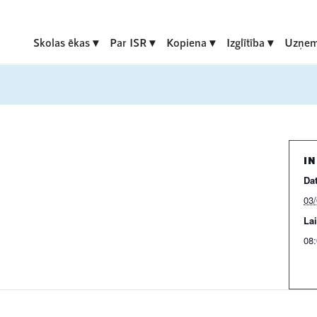
Skolas ēkas
Par ISR
Kopiena
Izglītība
Uzņem
I
Da
03
Lai
08: