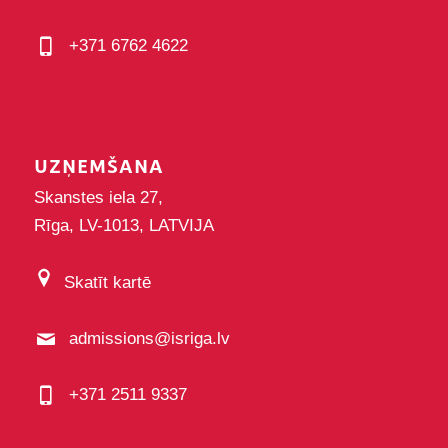
+371 6762 4622
UZŅEMŠANA
Skanstes iela 27,
Rīga, LV-1013, LATVIJA
Skatīt kartē
admissions@isriga.lv
+371 2511 9337