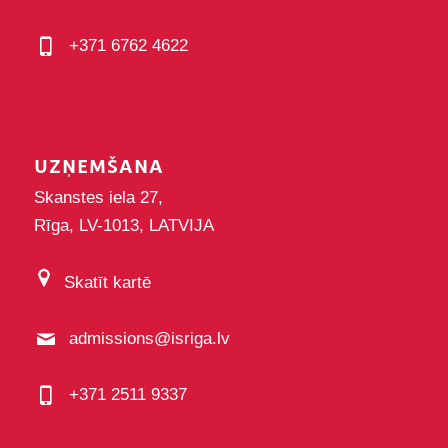
+371 6762 4622
UZŅEMŠANA
Skanstes iela 27,
Rīga, LV-1013, LATVIJA
Skatīt kartē
admissions@isriga.lv
+371 2511 9337