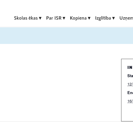
Skolas ēkas
Par ISR
Kopiena
Izglītība
Uzņem
I
Sta
12
En
16