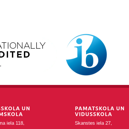
SSKOLA UN
PAMATSKOLA UN
MSKOLA
VIDUSSKOLA
ma iela 118,
Skanstes iela 27,