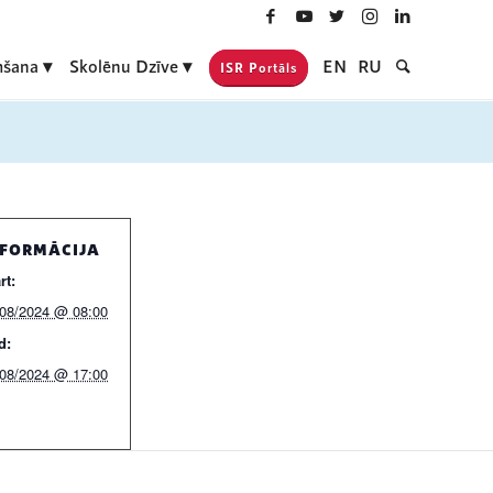
šana
Skolēnu Dzīve
EN
RU
ISR Portāls
NFORMĀCIJA
rt:
/08/2024 @ 08:00
d:
/08/2024 @ 17:00