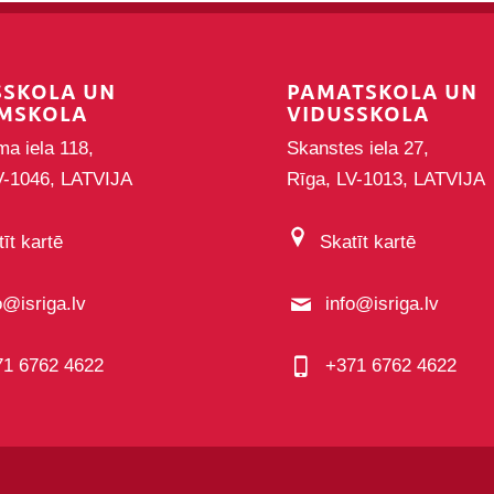
SSKOLA UN
PAMATSKOLA UN
MSKOLA
VIDUSSKOLA
ma iela 118,
Skanstes iela 27,
V-1046, LATVIJA
Rīga, LV-1013, LATVIJA
īt kartē
Skatīt kartē
o@isriga.lv
info@isriga.lv
71 6762 4622
+371 6762 4622