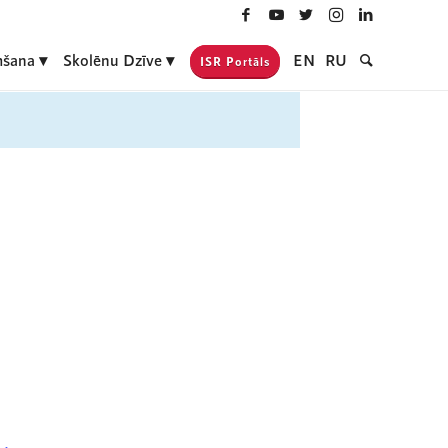
šana
Skolēnu Dzīve
EN
RU
ISR Portāls