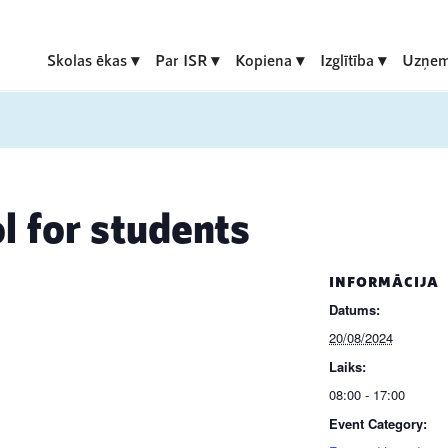
Skolas ēkas
Par ISR
Kopiena
Izglītība
Uzņem
l for students
INFORMĀCIJA
Datums:
20/08/2024
Laiks:
08:00 - 17:00
Event Category: