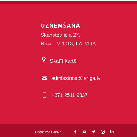
UZŅEMŠANA
Skanstes iela 27,
Rīga, LV-1013, LATVIJA
Skatīt kartē
admissions@isriga.lv
+371 2511 9337
Privātuma Politika