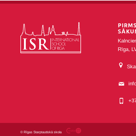
PIRM
SĀKU
Kalncie
Rīga, L
Skat
inf
+3
©
Rīgas Starptautiskā skola