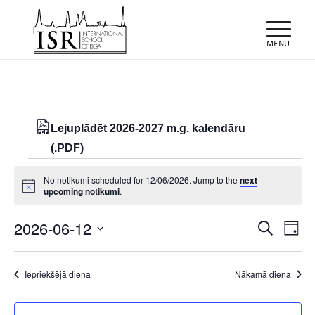
Lejuplādēt 2026-2027 m.g. kalendāru
(.PDF)
Notikumi
No notikumi scheduled for 12/06/2026. Jump to the
next
for
Notice
upcoming notikumi
.
12/06/2026
Notiku
Eve
2026-06-12
Meklēt
Day
Vie
Search
Select
Nav
and
date.
Iepriekšējā diena
Nākamā diena
Views
Naviga