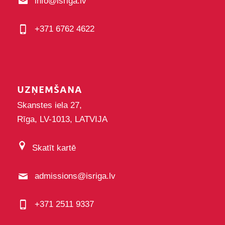
info@isriga.lv
+371 6762 4622
UZŅEMŠANA
Skanstes iela 27,
Rīga, LV-1013, LATVIJA
Skatīt kartē
admissions@isriga.lv
+371 2511 9337