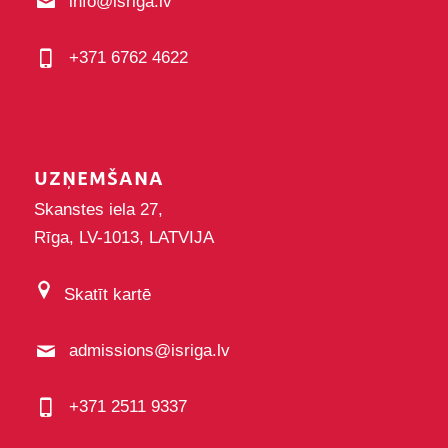
info@isriga.lv
+371 6762 4622
UZŅEMŠANA
Skanstes iela 27,
Rīga, LV-1013, LATVIJA
Skatīt kartē
admissions@isriga.lv
+371 2511 9337